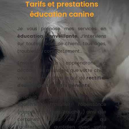
Tarifs et prestations
éducation canine
Je vous propose mes services en
éducation bienveillante.
J’interviens
sur toutes races de chiens, tous âges,
troubles du comportement…
Ensemble nous apprendrons à
décoder les messages que votre chien
vous transmet dans le but de
rectifier
des comportements gênants
.
Grâce à son éducation, nous pouvons
également travailler l’obéissance
(rappel, stop, assis, couché…) ainsi que
certaines règles de base qui
faciliteront le quotidien avec votre