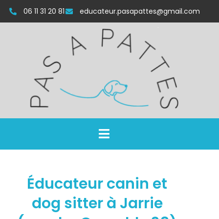
06 11 31 20 81
educateur.pasapattes@gmail.com
Éducateur canin et
dog sitter à Jarrie